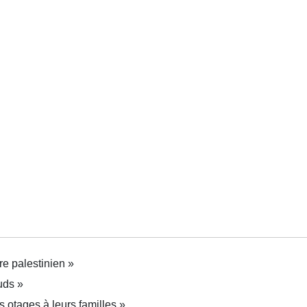
re palestinien »
uds »
s otages à leurs familles »