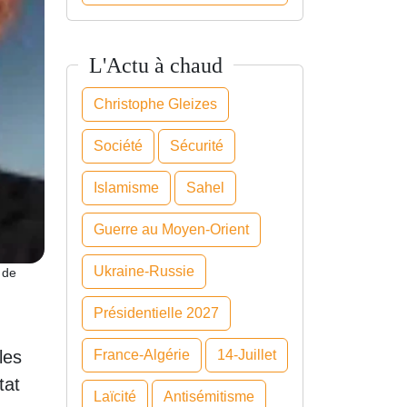
L'Actu à chaud
Christophe Gleizes
Société
Sécurité
Islamisme
Sahel
Guerre au Moyen-Orient
Ukraine-Russie
 de
Présidentielle 2027
France-Algérie
14-Juillet
les
tat
Laïcité
Antisémitisme