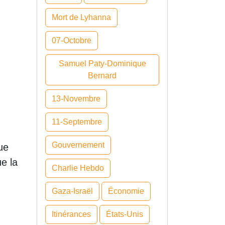
Mort de Lyhanna
07-Octobre
Samuel Paty-Dominique
Bernard
13-Novembre
11-Septembre
Gouvernement
ue
ue la
Charlie Hebdo
Gaza-Israël
Économie
Itinérances
États-Unis