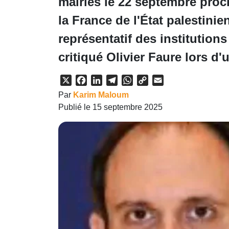
mairies le 22 septembre proc
la France de l'État palestini
représentatif des institutions
critiqué Olivier Faure lors d
X
Facebook
LinkedIn
Telegram
WhatsApp
Copy
Email
Link
Par
Karim Maloum
Publié le 15 septembre 2025