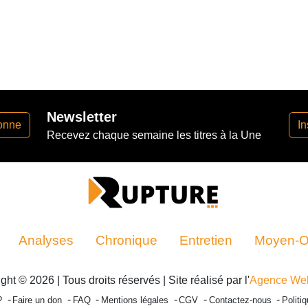
Newsletter
onne
In
Recevez chaque semaine les titres à la Une
Analyses
Chronique
Entretien
Moyen-Or
ght © 2026 | Tous droits réservés | Site réalisé par l'
Agence We
?
Faire un don
FAQ
Mentions légales
CGV
Contactez-nous
Politi