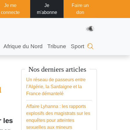
Je me
Je
Faire un
connecte
m'abonne
don
Afrique du Nord
Tribune
Sport
Nos derniers articles
Un réseau de passeurs entre
u
l’Algérie, la Sardaigne et la
France démantelé
Affaire Lyhanna : les rapports
explosifs des magistrats sur les
 les
enquêtes pour atteintes
sexuelles aux mineurs