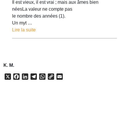
Il est vieux, il est vrai ; mais aux âmes bien
néesLa valeur ne compte pas
le nombre des années (1).
Un myt …
Lire la suite
K. M.
X
Facebook
LinkedIn
Telegram
WhatsApp
Copy
Email
Link