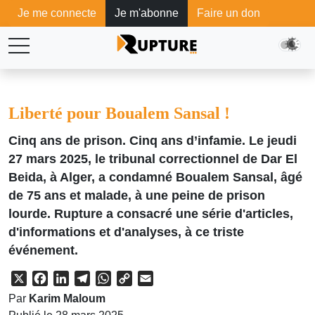
Je me connecte
Je m'abonne
Faire un don
Liberté pour Boualem Sansal !
Cinq ans de prison. Cinq ans d’infamie. Le jeudi
27 mars 2025, le tribunal correctionnel de Dar El
Beida, à Alger, a condamné Boualem Sansal, âgé
de 75 ans et malade, à une peine de prison
lourde. Rupture a consacré une série d'articles,
d'informations et d'analyses, à ce triste
événement.
X
Facebook
LinkedIn
Telegram
WhatsApp
Copy
Email
Link
Par
Karim Maloum