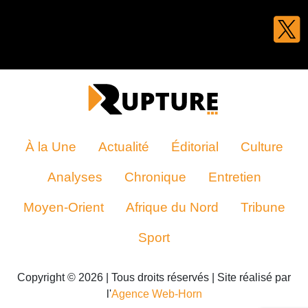
À la Une
Actualité
Éditorial
Culture
Analyses
Chronique
Entretien
Moyen-Orient
Afrique du Nord
Tribune
Sport
Copyright © 2026 | Tous droits réservés | Site réalisé par
l'
Agence Web-Horn