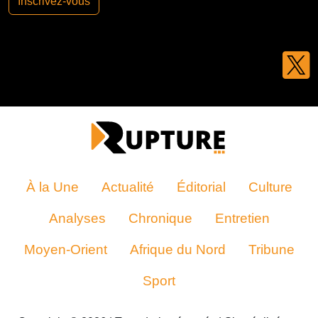
Inscrivez-vous
À la Une
Actualité
Éditorial
Culture
Analyses
Chronique
Entretien
Moyen-Orient
Afrique du Nord
Tribune
Sport