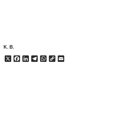
K. B.
X
Facebook
LinkedIn
Telegram
WhatsApp
Copy
Email
Link