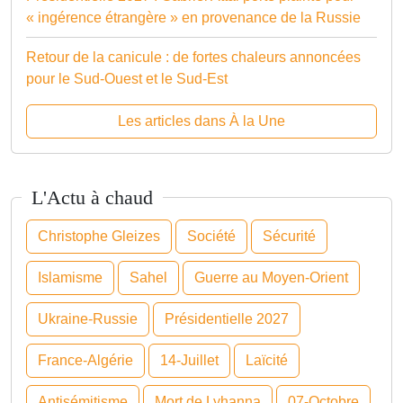
« ingérence étrangère » en provenance de la Russie
Retour de la canicule : de fortes chaleurs annoncées
pour le Sud-Ouest et le Sud-Est
Les articles dans À la Une
L'Actu à chaud
Christophe Gleizes
Société
Sécurité
Islamisme
Sahel
Guerre au Moyen-Orient
Ukraine-Russie
Présidentielle 2027
France-Algérie
14-Juillet
Laïcité
Antisémitisme
Mort de Lyhanna
07-Octobre