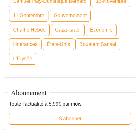
Samuel Paty-Dominique Bernard
13-Novembre
11-Septembre
Gouvernement
Charlie Hebdo
Gaza-Israël
Économie
Itinérances
États-Unis
Boualem Sansal
L'Élysée
Abonnement
Toute l'actualité à 5.99€ par mois
S'abonner