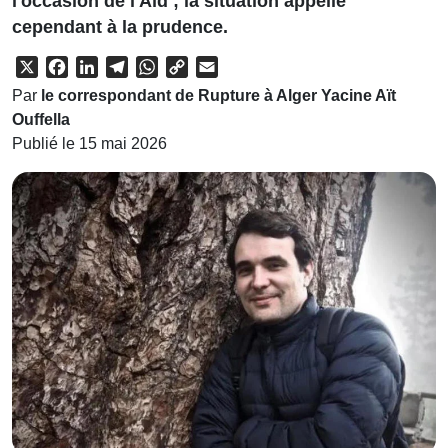
l'occasion de l'Aïd ; la situation appelle
cependant à la prudence.
X
Facebook
LinkedIn
Telegram
WhatsApp
Copy
Email
Link
Par
le correspondant de Rupture à Alger Yacine Aït
Ouffella
Publié le 15 mai 2026