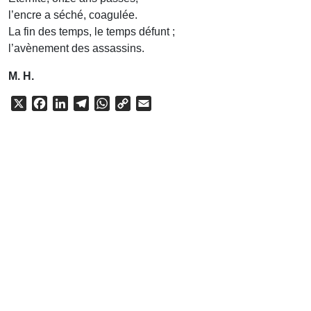
l’encre a séché, coagulée.
La fin des temps, le temps défunt ;
l’avènement des assassins.
M. H.
X
Facebook
LinkedIn
Telegram
WhatsApp
Copy
Email
Link