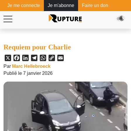
Je me connecte
Je m'abonne
Faire un don
Requiem pour Charlie
X
Facebook
LinkedIn
Telegram
WhatsApp
Copy
Email
Link
Par
Marc Hellebroeck
Publié le 7 janvier 2026