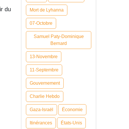
ir du
Mort de Lyhanna
07-Octobre
Samuel Paty-Dominique
Bernard
13-Novembre
11-Septembre
Gouvernement
Charlie Hebdo
Gaza-Israël
Économie
Itinérances
États-Unis