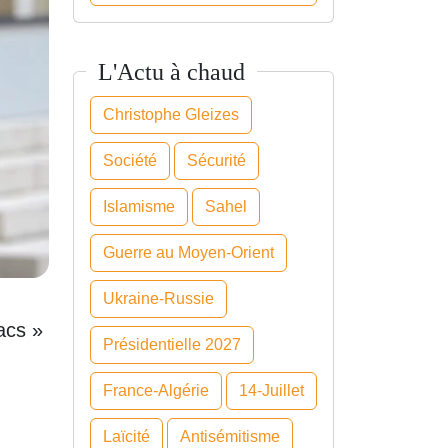
L'Actu à chaud
Christophe Gleizes
Société
Sécurité
Islamisme
Sahel
Guerre au Moyen-Orient
Ukraine-Russie
acs »
Présidentielle 2027
France-Algérie
14-Juillet
Laïcité
Antisémitisme