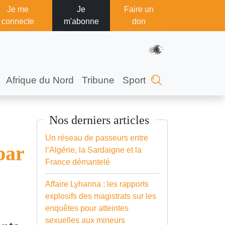
Je me
Je
Faire un
connecte
m'abonne
don
Afrique du Nord
Tribune
Sport
Nos derniers articles
Un réseau de passeurs entre
par
l’Algérie, la Sardaigne et la
France démantelé
Affaire Lyhanna : les rapports
explosifs des magistrats sur les
enquêtes pour atteintes
sexuelles aux mineurs