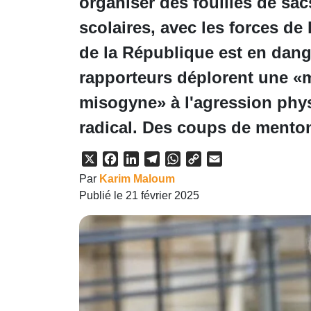
organiser des fouilles de sac
scolaires, avec les forces de 
de la République est en dang
rapporteurs déplorent une «mo
misogyne» à l'agression phys
radical. Des coups de mento
X
Facebook
LinkedIn
Telegram
WhatsApp
Copy
Email
Link
Par
Karim Maloum
Publié le 21 février 2025