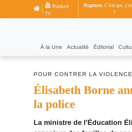
Rupture
, C'est qui, c'e
Rupture
?
TV
À la Une
Actualité
Éditorial
Cultu
POUR CONTRER LA VIOLENCE
Élisabeth Borne ann
la police
La ministre de l'Éducation É