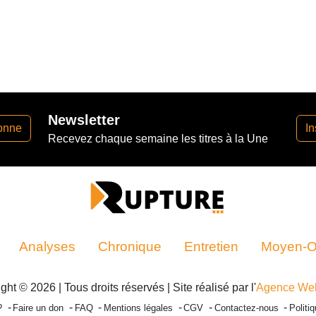
Newsletter
onne
In
Recevez chaque semaine les titres à la Une
Analyses
Chronique
Entretien
Moyen-Or
ght © 2026 | Tous droits réservés | Site réalisé par l'
Agence We
?
Faire un don
FAQ
Mentions légales
CGV
Contactez-nous
Politi