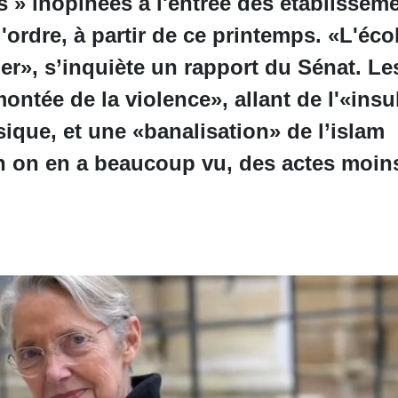
s » inopinées à l'entrée des établissem
l'ordre, à partir de ce printemps. «L'éco
er», s’inquiète un rapport du Sénat. Le
ntée de la violence», allant de l'«insu
ique, et une «banalisation» de l’islam
n on en a beaucoup vu, des actes moin