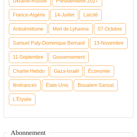
Ukraine-Russie
Présidentielle 2027
France-Algérie
14-Juillet
Laïcité
Antisémitisme
Mort de Lyhanna
07-Octobre
Samuel Paty-Dominique Bernard
13-Novembre
11-Septembre
Gouvernement
Charlie Hebdo
Gaza-Israël
Économie
Itinérances
États-Unis
Boualem Sansal
L'Élysée
Abonnement