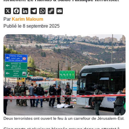
X
Facebook
LinkedIn
Telegram
WhatsApp
Copy
Email
Link
Par
Karim Maloum
Publié le 8 septembre 2025
Deux terroristes ont ouvert le feu à un carrefour de Jérusalem-Est.