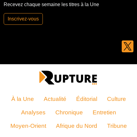
Recevez chaque semaine les titres à la Une
Inscrivez-vous
À la Une
Actualité
Éditorial
Culture
Analyses
Chronique
Entretien
Moyen-Orient
Afrique du Nord
Tribune