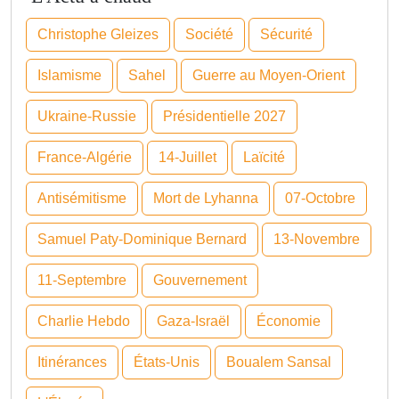
Christophe Gleizes
Société
Sécurité
Islamisme
Sahel
Guerre au Moyen-Orient
Ukraine-Russie
Présidentielle 2027
France-Algérie
14-Juillet
Laïcité
Antisémitisme
Mort de Lyhanna
07-Octobre
Samuel Paty-Dominique Bernard
13-Novembre
11-Septembre
Gouvernement
Charlie Hebdo
Gaza-Israël
Économie
Itinérances
États-Unis
Boualem Sansal