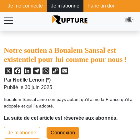
Je me connecte
Je m'abonne
Faire un don
Notre soutien à Boualem Sansal est
existentiel pour lui comme pour nous !
X
Facebook
LinkedIn
Telegram
WhatsApp
Copy
Email
Link
Par
Noëlle Lenoir (*)
Publié le 30 juin 2025
Boualem Sansal aime son pays autant qu’il aime la France qu’il a
adoptée et qui l’a adopté.
La suite de cet article est réservée aux abonnés.
Je m'abonne
Connexion