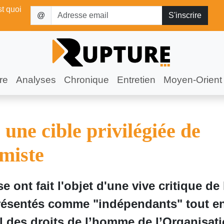
st quoi
@
re
Analyses
Chronique
Entretien
Moyen-Orient
ne cible privilégiée de
amiste
se ont fait l'objet d'une vive critique de 
présentés comme "indépendants" tout e
l des droits de l’homme de l’Organisat