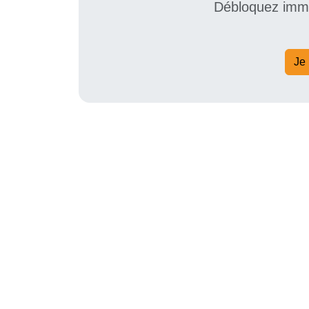
Débloquez immé
Je