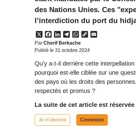
des Nations Unies. Ces "expe
l’interdiction du port du hid
X
Facebook
LinkedIn
Telegram
WhatsApp
Copy
Email
Link
Par
Cherif Berkache
Publié le 31 octobre 2024
Qu'y a-t-il derrière cette interpellat
pourquoi est-elle ciblée sur une quest
des pays où les droits des personnes, l
respectés et promus ?
La suite de cet article est réservé
Je m'abonne
Connexion