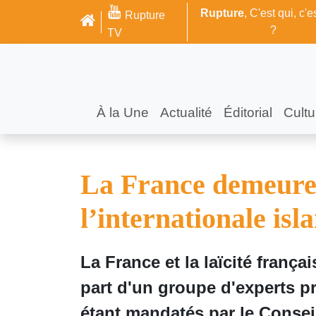
Rupture
, C'est qui, c'e
Rupture
?
TV
À la Une
Actualité
Éditorial
Cultu
La France demeure u
l’internationale isl
La France et la laïcité françai
part d'un groupe d'experts 
étant mandatés par le Consei