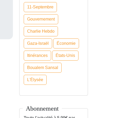
11-Septembre
Gouvernement
Charlie Hebdo
Gaza-Israël
Économie
Itinérances
États-Unis
Boualem Sansal
L'Élysée
Abonnement
Toute l'actualité à 5.99€ par